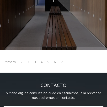
+
Primero
«
2
3
4
5
6
7
CONTACTO
Si tiene alguna consulta no dude en escribirnos, a la brevedad
nos podremos en contacto.