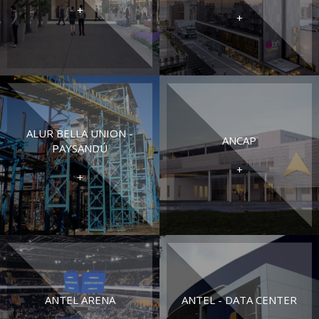
+
+
ALUR BELLA UNION -
ANCAP
PAYSANDÚ
+
+
ANTEL ARENA
ANTEL - DATA CENTER