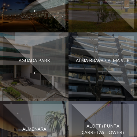
+
+
AGUADA PARK
ALMA BRAVA / ALMA SUR
+
+
ALOFT (PUNTA
ALMENARA
CARRETAS TOWER)