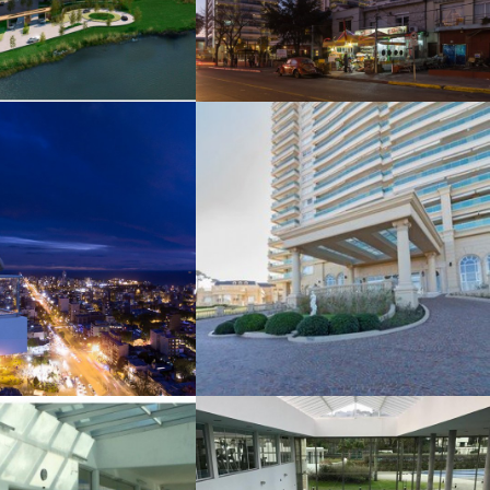
LE JARDIN
JOY
RESIDENCE
+
+
TORRE