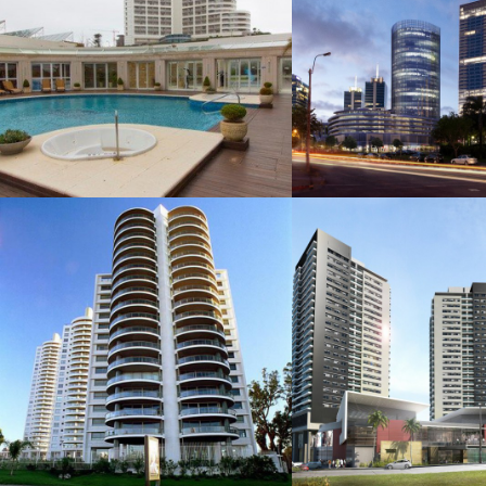
TOWER
ARCO
+
+
TORRE CAELUS
TORRE
/ TORRES
NUEVOEN
NAUTICAS
+
+