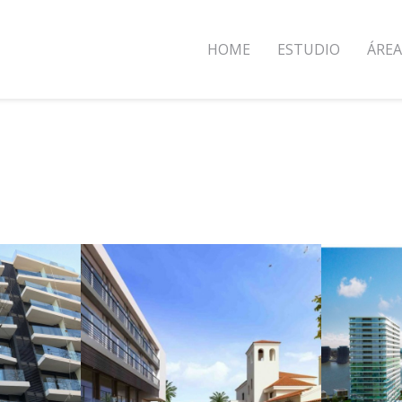
HOME
ESTUDIO
ÁREA
O /
BILU RIVIERA
B
+