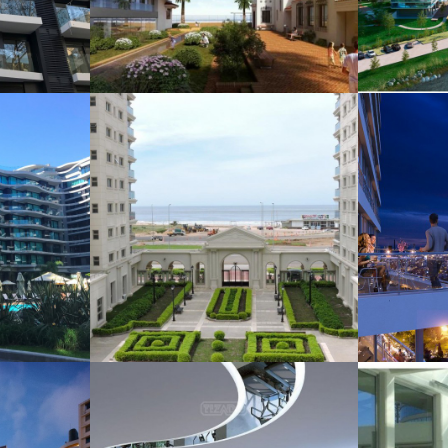
IMPERIALE
M
LUXURY
CONDOMINIUMS
+
M /