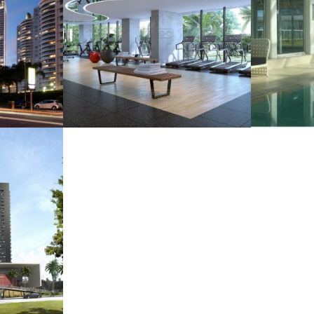
SURFSIDE
T
+
S
TRO