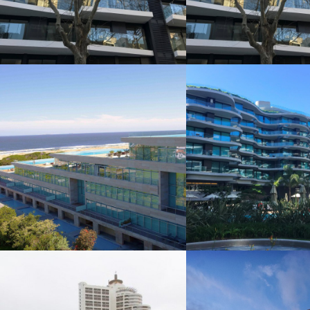
+
+
EDIFICIO
FORU
ACQUA
+
+
MILLENIUM
PLATINU