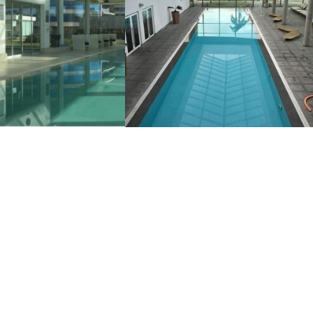
IBURON 3
AQUARELA
+
+