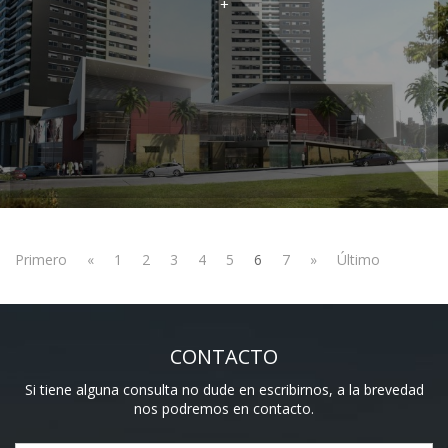
+
Primero
«
1
2
3
4
5
6
7
»
Último
CONTACTO
Si tiene alguna consulta no dude en escribirnos, a la brevedad
nos podremos en contacto.