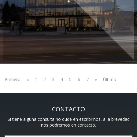
+
Primero
«
1
2
3
4
5
6
7
»
Último
CONTACTO
Si tiene alguna consulta no dude en escribirnos, a la brevedad
nos podremos en contacto.