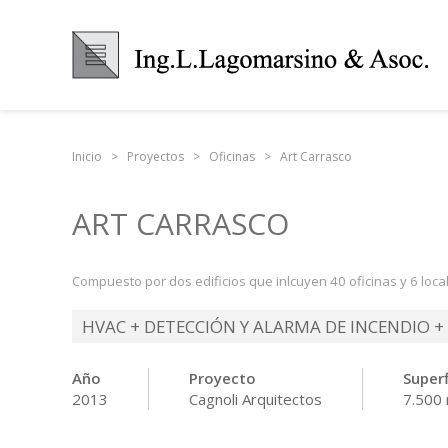
Inicio
Proyectos
Oficinas
Art Carrasco
ART CARRASCO
Compuesto por dos edificios que inlcuyen 40 oficinas y 6 loc
HVAC + DETECCIÓN Y ALARMA DE INCENDIO + 
Año
Proyecto
Superf
2013
Cagnoli Arquitectos
7.500